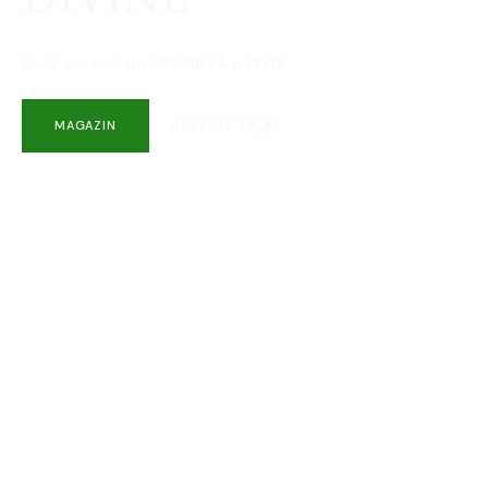
Bună, noi suntem CYRANELA si FELIX
MAGAZIN
0767 719 771